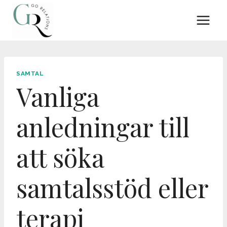
Skip
to
content
SAMTAL
Vanliga
anledningar till
att söka
samtalsstöd eller
terapi