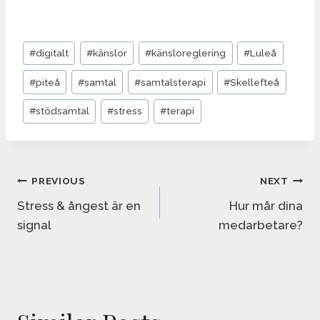
Post
#
digitalt
#
känslor
#
känsloreglering
#
Luleå
Tags:
#
piteå
#
samtal
#
samtalsterapi
#
Skellefteå
#
stödsamtal
#
stress
#
terapi
Inläggsnavigering
PREVIOUS
NEXT
Stress & ångest är en
Hur mår dina
signal
medarbetare?