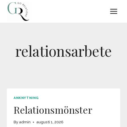
Skip
to
content
relationsarbete
ANKNYTNING
Relationsmönster
By
admin
augusti 1, 2026