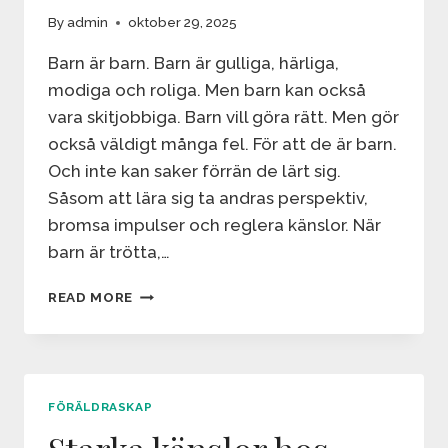
By
admin
oktober 29, 2025
Barn är barn. Barn är gulliga, härliga,
modiga och roliga. Men barn kan också
vara skitjobbiga. Barn vill göra rätt. Men gör
också väldigt många fel. För att de är barn.
Och inte kan saker förrän de lärt sig.
Såsom att lära sig ta andras perspektiv,
bromsa impulser och reglera känslor. När
barn är trötta,…
VILKEN
READ MORE
BARNSYN
VILL
DU
HA?
FÖRÄLDRASKAP