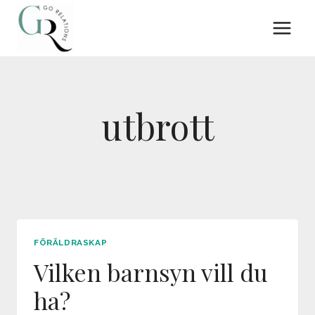
Skip
to
content
utbrott
FÖRÄLDRASKAP
Vilken barnsyn vill du
ha?