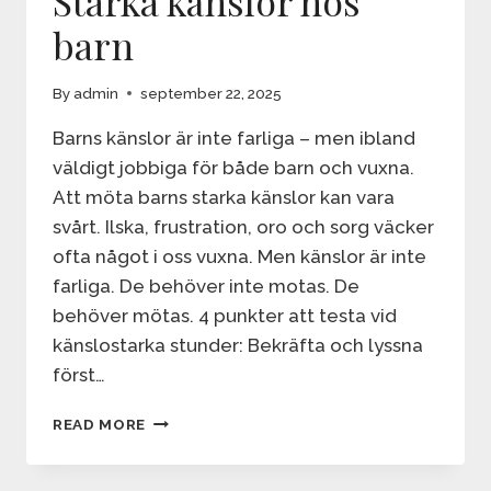
Starka känslor hos
barn
By
admin
september 22, 2025
Barns känslor är inte farliga – men ibland
väldigt jobbiga för både barn och vuxna.
Att möta barns starka känslor kan vara
svårt. Ilska, frustration, oro och sorg väcker
ofta något i oss vuxna. Men känslor är inte
farliga. De behöver inte motas. De
behöver mötas. 4 punkter att testa vid
känslostarka stunder: Bekräfta och lyssna
först…
STARKA
READ MORE
KÄNSLOR
HOS
BARN