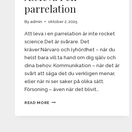
parrelation
By
admin
oktober 2, 2025
Att leva i en parrelation är inte rocket
science.Det är svårare. Det
kräver:Närvaro och lyhördhet – när du
helst bara vill ta hand om dig själv och
dina behov. Kommunikation – när det är
svårt att säga det du verkligen menar,
eller när ni ser saker på olika sätt.
Försoning – även när det blivit…
ATT
READ MORE
LEVA
I
EN
PARRELATION