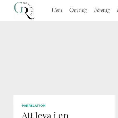
Skip
Hem
Om mig
Företag
to
content
PARRELATION
Att leva i en